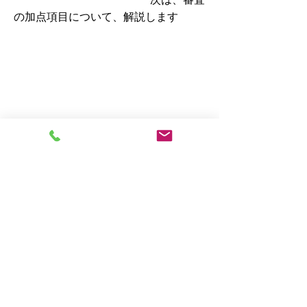
の加点項目について、解説します
​応募には、認定経営革新等支援機関に
よる事業計画の実効性の確認（認定支
援機関確認書）が必要になります。
認定経営革新等支援機関のガリビエ税
務会計事務所が、皆様のものづくり補
助金の応募をサポートします。
ご自身で、応募書類を作成される方に
は、『認定支援機関確認書』のみのサ
ポートにも対応しています。
ものづくり補助金のご相談、応募書類